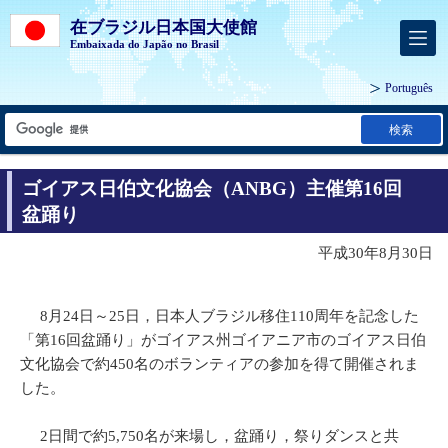
在ブラジル日本国大使館
Embaixada do Japão no Brasil
Português
検索
ゴイアス日伯文化協会（ANBG）主催第16回
盆踊り
平成30年8月30日
8月24日～25日，日本人ブラジル移住110周年を記念した
「第16回盆踊り」がゴイアス州ゴイアニア市のゴイアス日伯
文化協会で約450名のボランティアの参加を得て開催されま
した。
2日間で約5,750名が来場し，盆踊り，祭りダンスと共