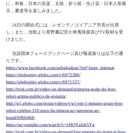
に，和食，日本の音楽，太鼓，折り紙・生け花・日本人形展
示，書道等を楽しみました。
24日の開会式には，レゼンデ／ゴイアニア市長が出席
し，また，当館より星野書記官が来賓挨拶及びTV取材を受
けました。
当該団体フェースブックページ及び報道振りは以下の通
りです。
https://www.facebook.com/anbgkaikan/?ref=page_internal
https://globoplay.globo.com/v/6972386/
https://globoplay.globo.com/v/6971337/
http://tvsd.com.br/video-on-demand/primeira-noite-do-bon-
odori-anima-publico-de-goiania/
http://g1.globo.com/goias/videos/v/g1-em-1-minuto-goias-bon-
odori-celebra-110-anos-da-imigracao-japonesa-ao-
brasil/6966468/
https://m.youtube.com/watch?v=vHOYzkih5Yg
http://tvsd.com.br/video-on-demand/lancamento-do-festival-bon-