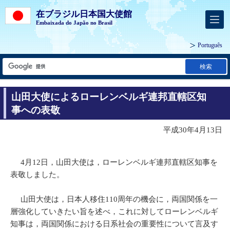
在ブラジル日本国大使館
Embaixada do Japão no Brasil
Português
検索
山田大使によるローレンベルギ連邦直轄区知
事への表敬
平成30年4月13日
4月12日，山田大使は，ローレンベルギ連邦直轄区知事を
表敬しました。
山田大使は，日本人移住110周年の機会に，両国関係を一
層強化していきたい旨を述べ，これに対してローレンベルギ
知事は，両国関係における日系社会の重要性について言及す