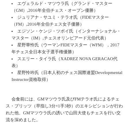
エヴェラルド・マツウラ氏（グランド・マスター
（GM）,2016年全伯チェス・オープン優勝）
ジュリアナ・サユミ・テラオ氏（FIDEマスター
（FM）,2016年全伯チェス女子優勝）
エジソン・ケンジ・ツボイ氏（インターナショナル・
マスター（IM）,チェスオリンピアード元伯代表）
星野華怜氏（ウーマンFIDEマスター（WFM），2017
年チェス全日本女子選手権優勝）
スエリー・タイラ氏（XADREZ NOVA GERACAO代
表）
星野怜吟氏（日本人初のチェス国際連盟Developmental
Instructor資格取得）
会食前には、GMマツウラ氏及びFMテラオ氏によるチェ
ス・ブリッツ（早指し3分×1手3秒）のエキシビションが行わ
れた他、GMマツウラ氏の誘いで山田大使もチェスを行い交
流を深めました。