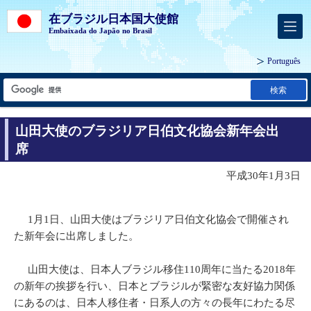
在ブラジル日本国大使館
Embaixada do Japão no Brasil
Português
検索
山田大使のブラジリア日伯文化協会新年会出
席
平成30年1月3日
1月1日、山田大使はブラジリア日伯文化協会で開催され
た新年会に出席しました。
山田大使は、日本人ブラジル移住110周年に当たる2018年
の新年の挨拶を行い、日本とブラジルが緊密な友好協力関係
にあるのは、日本人移住者・日系人の方々の長年にわたる尽