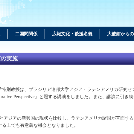
報
二国間関係
広報文化・後援名義
大使館からの
演の実施
は、ブラジリア連邦大学アジア・ラテンアメリカ研究センター主催の学術セ
ca and Asia in a Comparative Perspective」と題する講演
アジアの新興国の現状を比較し、ラテンアメリカ諸国が直面する課
する上でも有意義な機会となりました。