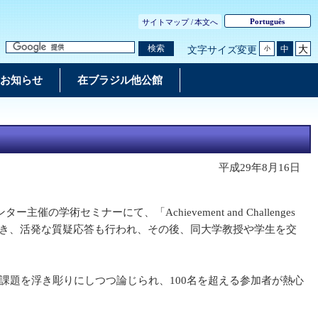
Português
サイトマップ /
本文へ
大
検索
中
文字サイズ変更
小
お知らせ
在ブラジル他公館
平成29年8月16日
ミナーにて、「Achievement and Challenges
をしました。また、講演に引き続き、活発な質疑応答も行われ、その後、同大学教授や学生を交
題を浮き彫りにしつつ論じられ、100名を超える参加者が熱心