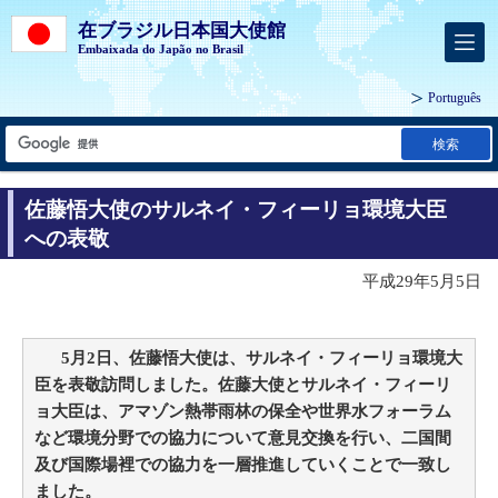
在ブラジル日本国大使館
Embaixada do Japão no Brasil
Português
検索
佐藤悟大使のサルネイ・フィーリョ環境大臣
への表敬
平成29年5月5日
5月2日、佐藤悟大使は、サルネイ・フィーリョ環境大
臣を表敬訪問しました。佐藤大使とサルネイ・フィーリ
ョ大臣は、アマゾン熱帯雨林の保全や世界水フォーラム
など環境分野での協力について意見交換を行い、二国間
及び国際場裡での協力を一層推進していくことで一致し
ました。