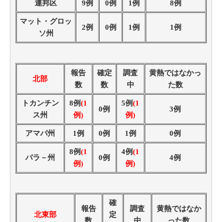
連邦区
9例
0例
1例
8例
マット・グロッ
2例
0例
1例
1例
ソ州
報告
確定
調査
黄熱ではなかっ
北部
数
数
中
た数
トカンチン
8例
(1
5例
(1
0例
3例
ス州
例)
例)
アマパ州
1例
0例
1例
0例
8例
(1
4例
(1
パラ－州
0例
4例
例)
例)
確
報告
調査
黄熱ではなか
北東部
定
数
中
った数