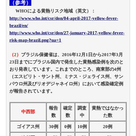
（参考）
WHOによる黄熱リスク地域（英文）：
http://www.who.int/csr/don/04-april-2017-yellow-fever-
brazil/en/
http://www.who.int/csr/don/27-january-2017-yellow-fever-
risk-map-brazil.png?ua=1
（2）
ブラジル保健省は、2016年12月1日から2017年3月
23日までにブラジル国内で発生した黄熱感染例を次のと
おり発表しています。これまでのところ、南東部の4州
（エスピリト・サント州、ミナス・ジェライス州、サン
パウロ州及びリオデジャネイロ州）において感染確定例
が報告されています。
報告
確定
調査
黄熱ではなかっ
中西部
数
数
中
た数
ゴイアス州
30例
0例
10例
20例