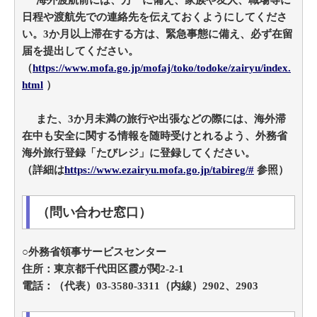
海外渡航前には、万一に備え、家族や友人、職場等に
日程や渡航先での連絡先を伝えておくようにしてくださ
い。3か月以上滞在する方は、緊急事態に備え、必ず在留
届を提出してください。
（
https://www.mofa.go.jp/mofaj/toko/todoke/zairyu/index.
html
）
また、3か月未満の旅行や出張などの際には、海外滞
在中も安全に関する情報を随時受けとれるよう、外務省
海外旅行登録「たびレジ」に登録してください。
（詳細は
https://www.ezairyu.mofa.go.jp/tabireg/#
参照）
（問い合わせ窓口）
○外務省領事サービスセンター
住所：東京都千代田区霞が関2-2-1
電話：（代表）03-3580-3311（内線）2902、2903