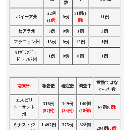
数
22例
11例
(1
バイーア州
0例
11例
(1例)
例)
セアラ州
3例
0例
1例
2例
マラニョン州
13例
0例
12例
1例
ﾘｵｸﾞﾗﾝﾃﾞ・
1例
0例
0例
1例
ﾄﾞ・ﾉﾙﾃ州
黄熱ではな
南東部
報告数
確定数
調査中
かった数
エスピリ
316例
109例
140例
ト・サント
67例
(6例)
(57例)
(33例)
(18例)
州
ミナス・ジ
1,497例
375例
828例
294例
(5例)