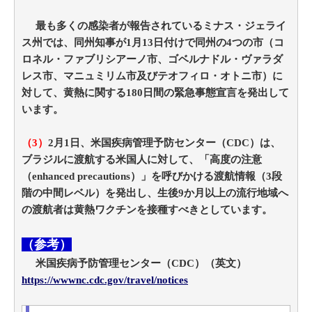
最も多くの感染者が報告されているミナス・ジェライ
ス州では、同州知事が1月13日付けで同州の4つの市（コ
ロネル・ファブリシアーノ市、ゴベルナドル・ヴァラダ
レス市、マニュミリム市及びテオフィロ・オトニ市）に
対して、黄熱に関する180日間の緊急事態宣言を発出して
います。
（3）
2月1日、米国疾病管理予防センター（CDC）は、
ブラジルに渡航する米国人に対して、「高度の注意
（enhanced precautions）」を呼びかける渡航情報（3段
階の中間レベル）を発出し、生後9か月以上の流行地域へ
の渡航者は黄熱ワクチンを接種すべきとしています。
（参考）
米国疾病予防管理センター（CDC）（英文）
https://wwwnc.cdc.gov/travel/notices