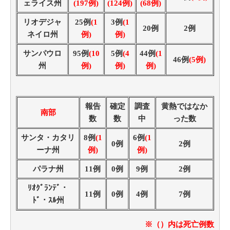
ェライス州
(197例)
(124例)
(68例)
リオデジャ
25例
(1
3例
(1
20例
2例
ネイロ州
例)
例)
サンパウロ
95例
(10
5例
(4
44例
(1
46例
(5例)
州
例)
例)
例)
報告
確定
調査
黄熱ではなか
南部
数
数
中
った数
サンタ・カタリ
8例
(1
6例
(1
0例
2例
ーナ州
例)
例)
パラナ州
11例
0例
9例
2例
ﾘｵｸﾞﾗﾝﾃﾞ・
11例
0例
4例
7例
ﾄﾞ・ｽﾙ州
※（）内は死亡例数