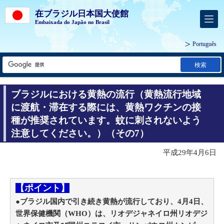
在ブラジル日本国大使館
Embaixada do Japão no Brasil
Português
検索
ブラジルにおける黄熱の流行（黄熱流行地域
に渡航・滞在する際には、黄熱ワクチンの接
種が推奨されています。蚊に刺されないよう
注意してください。）（その7）
平成29年4月6日
【ポイント】
●ブラジル国内で引き続き黄熱が流行しており、4月4日、
世界保健機関（WHO）は、リオデジャネイロ州リオデジ