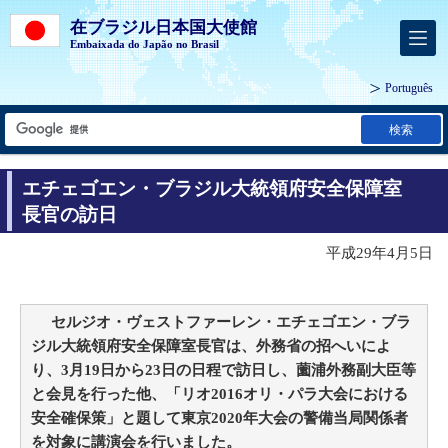
在ブラジル日本国大使館
Embaixada do Japão no Brasil
Português
検索
エチェゴエン・ブラジル大統領府安全保障室
長官の訪日
平成29年4月5日
セルジオ・ヴェストファーレン・エチェゴエン・ブラ
ジル大統領府安全保障室長官は、外務省の招へいによ
り、3月19日から23日の日程で訪日し、薗浦外務副大臣等
と会見を行った他、「リオ2016オリ・パラ大会における
安全確保策」と題して東京2020年大会の警備当局関係者
を対象に講演会を行いました。