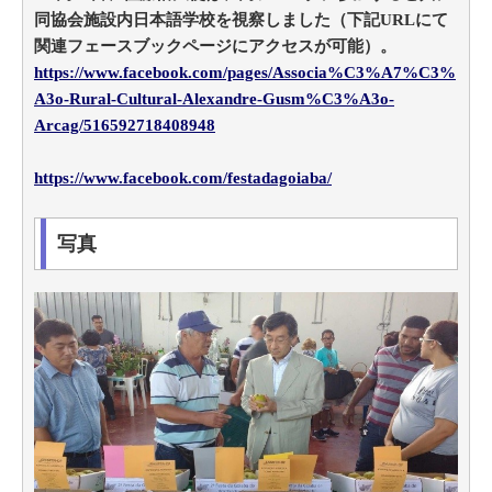
同協会施設内日本語学校を視察しました（下記URLにて
関連フェースブックページにアクセスが可能）。
https://www.facebook.com/pages/Associa%C3%A7%C3%
A3o-Rural-Cultural-Alexandre-Gusm%C3%A3o-
Arcag/516592718408948
https://www.facebook.com/festadagoiaba/
写真