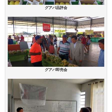
グアバ品評会
グアバ即売会