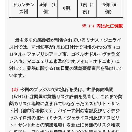
トカンチン
4例 （1
1例（1
3例（0
0例
ス州
例）
例）
例）
※（ ）内は死亡例数
最も多くの感染者が報告されているミナス・ジェライ
ス州では、同州知事が1月13日付けで同州の4つの市（コ
ロネル・ファブリシアーノ市、ゴベルナドル・ヴァラダ
レス市、マニュミリム市及びテオフィロ・オトニ市）に
対して、黄熱に関する180日間の緊急事態宣言を発出して
います。
（2）
今回のブラジルでの流行を受け、世界保健機関
（WHO）は同国の黄熱リスク評価を見直し、これまで黄
熱のリスク地域に含まれていなかったエスピリト・サン
ト州（都市部を除く）、バイーア州の南部及びリオデジ
ャネイロ州の北部（ミナス・ジェライス州及びエスピリ
ト・サント州との隣接地域）を新たに黄熱のリスク地域
に追加し、ワクチンを接種するなどの対策をとるよう注