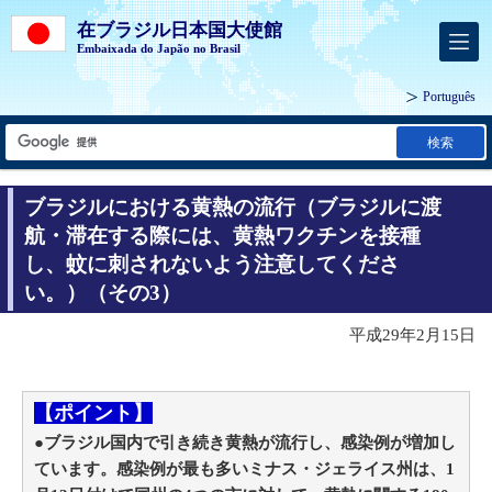
在ブラジル日本国大使館
Embaixada do Japão no Brasil
Português
検索
ブラジルにおける黄熱の流行（ブラジルに渡
航・滞在する際には、黄熱ワクチンを接種
し、蚊に刺されないよう注意してくださ
い。）（その3）
平成29年2月15日
【ポイント】
●ブラジル国内で引き続き黄熱が流行し、感染例が増加し
ています。感染例が最も多いミナス・ジェライス州は、1