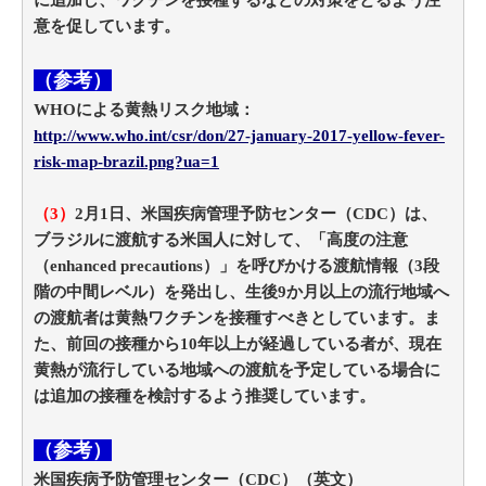
意を促しています。
（参考）
WHOによる黄熱リスク地域：
http://www.who.int/csr/don/27-january-2017-yellow-fever-
risk-map-brazil.png?ua=1
（3）
2月1日、米国疾病管理予防センター（CDC）は、
ブラジルに渡航する米国人に対して、「高度の注意
（enhanced precautions）」を呼びかける渡航情報（3段
階の中間レベル）を発出し、生後9か月以上の流行地域へ
の渡航者は黄熱ワクチンを接種すべきとしています。ま
た、前回の接種から10年以上が経過している者が、現在
黄熱が流行している地域への渡航を予定している場合に
は追加の接種を検討するよう推奨しています。
（参考）
米国疾病予防管理センター（CDC）（英文）