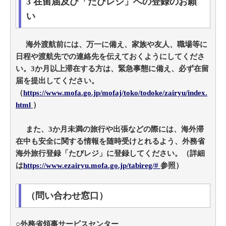
3 在留届及び「たびレジ」への登録のお願
い
海外渡航前には、万一に備え、家族や友人、職場等に
日程や渡航先での連絡先を伝えておくようにしてくださ
い。3か月以上滞在する方は、緊急事態に備え、必ず在留
届を提出してください。
（
https://www.mofa.go.jp/mofaj/toko/todoke/zairyu/index.
html
）
また、3か月未満の旅行や出張などの際には、海外滞
在中も安全に関する情報を随時受けとれるよう、外務省
海外旅行登録「たびレジ」に登録してください。（詳細
は
https://www.ezairyu.mofa.go.jp/tabireg/#
参照）
（問い合わせ窓口）
○外務省領事サービスセンター