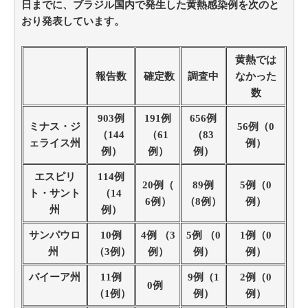
日までに、ブラジル国内で発生した黄熱感染例を次のと
おり発表しています。
黄熱では
報告数
確定数
調査中
なかった
数
903例
191例
656例
ミナス・ジ
56例（0
（144
（61
（83
ェライス州
例）
例）
例）
例）
エスピリ
114例
20例（
89例
5例（0
ト・サント
（14
6例）
（8例）
例）
州
例）
サンパウロ
10例
4例 （3
5例 （0
1例（0
州
（3例）
例）
例）
例）
バイーア州
11例
9例（1
2例（0
0例
（1例）
例）
例）