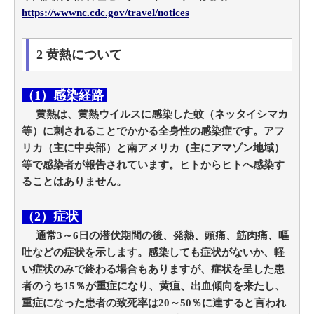
https://wwwnc.cdc.gov/travel/notices
2 黄熱について
（1）感染経路
黄熱は、黄熱ウイルスに感染した蚊（ネッタイシマカ
等）に刺されることでかかる全身性の感染症です。アフ
リカ（主に中央部）と南アメリカ（主にアマゾン地域）
等で感染者が報告されています。ヒトからヒトへ感染す
ることはありません。
（2）症状
通常3～6日の潜伏期間の後、発熱、頭痛、筋肉痛、嘔
吐などの症状を示します。感染しても症状がないか、軽
い症状のみで終わる場合もありますが、症状を呈した患
者のうち15％が重症になり、黄疸、出血傾向を来たし、
重症になった患者の致死率は20～50％に達すると言われ