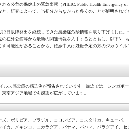
緊急事態（PHEIC, Public Health Emergency of In
など、研究によって、当初分からなかった多くのことが解明されて
16年2月2日以降発出を継続してきた感染症危険情報を取り下げまし
先の在外公館等から最新の関連情報を入手するとともに、以下3．
こす可能性があることから、妊娠中又は妊娠予定の方のジカウイル
ウイルス感染症の感染例が報告されています。最近では、シンガポ
、東南アジア地域でも感染が広がっています。
ーズ、ボリビア、ブラジル、コロンビア、コスタリカ、キューバ、
マイカ、メキシコ、ニカラグア、パナマ、バハマ、パラグアイ、セ