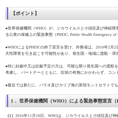
【ポイント】
●世界保健機関（WHO）が、ジカウイルスと小頭症及び神経障
る公衆の保健上の緊急事態（PHEIC, Public Health Emergency o
●WHOによるPHEICの終了宣言を受け、外務省は、2016
天性障害を引き起こす可能性があり、発生国・地域に渡航・滞
●特に妊娠中又は妊娠予定の方は、可能な限り発生国への渡航
考慮し、パートナーとともに、症状の有無にかかわらず、コン
●最近では新たに、パラオ及びカリブ海の英領モントセラトで
1． 世界保健機関（WHO）による緊急事態宣言（P
（1）
2016年11月18日、WHOは、ジカウイルスと小頭症及