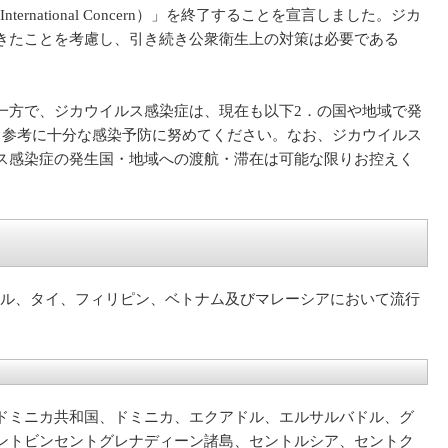
ternational Concern）」を終了することを宣言しました。ジカ
きたことを考慮し、引き続き公衆衛生上の対策は必要である
た。一方で、ジカウイルス感染症は、現在も以下2．の国や地域で発
も参考に十分な感染予防に努めてください。なお、ジカウイルス
ス感染症の発生国・地域への渡航・滞在は可能な限りお控えく
ール、タイ、フィリピン、ベトナム及びマレーシアにおいて流行
ドミニカ共和国、ドミニカ、エクアドル、エルサルバドル、グ
ントビンセントグレナディーン諸島、セントルシア、セントク