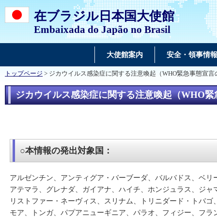
在ブラジル日本国大使館
Embaixada do Japão no Brasil
大使館案内
安全・領事情
トップページ
> ジカウイルス感染症に関する注意喚起（WHO緊急事態宣
ジカウイルス感染症に関する注意喚起（WHO緊
○本情報の発出対象国：
アルゼンチン、アンティグア・バーブーダ、バルバドス、ベリ
アテマラ、グレナダ、ガイアナ、ハイチ、ホンジュラス、ジャ
リストファー・ネーヴィス、スリナム、トリニダード・トバゴ
モア、トンガ、パプアニューギニア、パラオ、フィジー、フラ