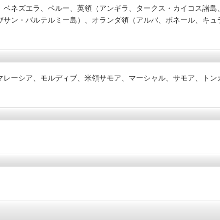
、ベネズエラ、ペルー、英領（アンギラ、タークス・カイコス諸島
びサン・バルテルミー島）、オランダ領（アルバ、ボネール、キュ
マレーシア、モルディブ、米領サモア、マーシャル、サモア、トン