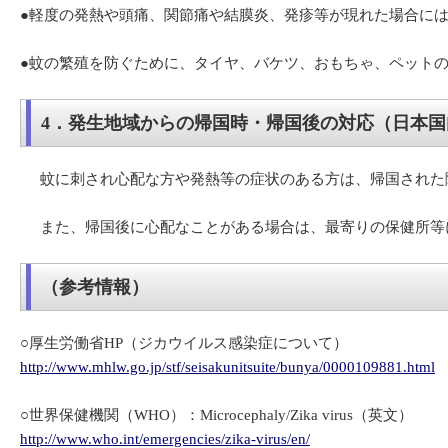
●軽度の発熱や頭痛、関節痛や結膜炎、発疹等が現れた場合に
●蚊の繁殖を防ぐために、タイヤ、バケツ、おもちゃ、ペット
4．発生地域からの帰国時・帰国後の対応（日本
蚊に刺され心配な方や発熱等の症状のある方は、帰国された
また、帰国後に心配なことがある場合は、最寄りの保健所等
（参考情報）
○厚生労働省HP（ジカウイルス感染症について）
http://www.mhlw.go.jp/stf/seisakunitsuite/bunya/0000109881.html
○世界保健機関（WHO）：Microcephaly/Zika virus（英文）
http://www.who.int/emergencies/zika-virus/en/