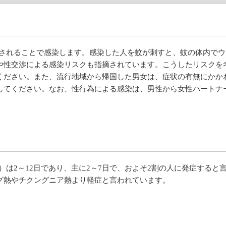
れることで感染します。感染した人を蚊が刺すと、蚊の体内でウ
や性交渉による感染リスクも指摘されています。こうしたリスクを
ください。また、流行地域から帰国した男女は、症状の有無にかか
してください。なお、性行為による感染は、男性から女性パートナ
2～12日であり、主に2～7日で、およそ2割の人に発症すると
グ熱やチクングニア熱より軽症と言われています。