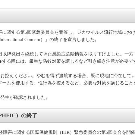
害に関する第5回緊急委員会を開催し、ジカウイルス流行地域にお
f International Concern）」の終了を宣言しました。
年2月2日以降発出を継続してきた感染症危険情報を取り下げました。
在する際には、厳重な防蚊対策を講じるなど引き続き注意が必要で
をお控えください。やむを得ず渡航する場合、既に現地に滞在して
ドームを使用する、性行為を控えるなど、必要な対策を講じること
も発生が確認されました。
HEIC）の終了
び神経障害に関する国際保健規則（IHR）緊急委員会の第5回会合を