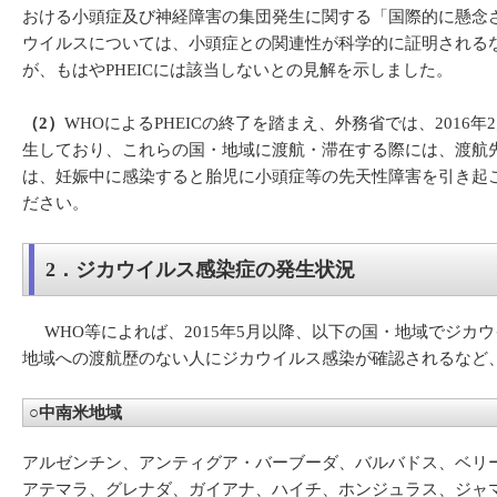
おける小頭症及び神経障害の集団発生に関する「国際的に懸念される公衆の保健上の
ウイルスについては、小頭症との関連性が科学的に証明される
が、もはやPHEICには該当しないとの見解を示しました。
（2）
WHOによるPHEICの終了を踏まえ、外務省では、20
生しており、これらの国・地域に渡航・滞在する際には、渡航
は、妊娠中に感染すると胎児に小頭症等の先天性障害を引き起
ださい。
2．ジカウイルス感染症の発生状況
WHO等によれば、2015年5月以降、以下の国・地域でジカ
地域への渡航歴のない人にジカウイルス感染が確認されるなど
○中南米地域
アルゼンチン、アンティグア・バーブーダ、バルバドス、ベリ
アテマラ、グレナダ、ガイアナ、ハイチ、ホンジュラス、ジャ