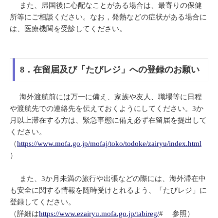
また、帰国後に心配なことがある場合は、最寄りの保健
所等にご相談ください。なお，発熱などの症状がある場合に
は、医療機関を受診してください。
8．在留届及び「たびレジ」への登録のお願い
海外渡航前には万一に備え、家族や友人、職場等に日程
や渡航先での連絡先を伝えておくようにしてください。3か
月以上滞在する方は、緊急事態に備え必ず在留届を提出して
ください。
（
https://www.mofa.go.jp/mofaj/toko/todoke/zairyu/index.html
）
また、3か月未満の旅行や出張などの際には、海外滞在中
も安全に関する情報を随時受けとれるよう、「たびレジ」に
登録してください。
（詳細は
https://www.ezairyu.mofa.go.jp/tabireg/
# 参照）