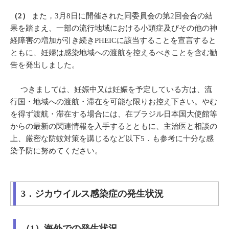
（2）
また，3月8日に開催された同委員会の第2回会合の結
果を踏まえ、一部の流行地域における小頭症及びその他の神
経障害の増加が引き続きPHEICに該当することを宣言すると
ともに、妊婦は感染地域への渡航を控えるべきことを含む勧
告を発出しました。
つきましては、妊娠中又は妊娠を予定している方は、流
行国・地域への渡航・滞在を可能な限りお控え下さい。やむ
を得ず渡航・滞在する場合には、在ブラジル日本国大使館等
からの最新の関連情報を入手するとともに、主治医と相談の
上、厳密な防蚊対策を講じるなど以下5．も参考に十分な感
染予防に努めてください。
3．ジカウイルス感染症の発生状況
（1）海外での発生状況