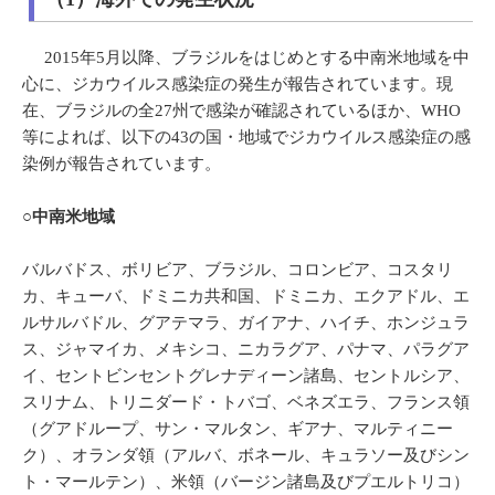
2015年5月以降、ブラジルをはじめとする中南米地域を中
心に、ジカウイルス感染症の発生が報告されています。現
在、ブラジルの全27州で感染が確認されているほか、WHO
等によれば、以下の43の国・地域でジカウイルス感染症の感
染例が報告されています。
○中南米地域
バルバドス、ボリビア、ブラジル、コロンビア、コスタリ
カ、キューバ、ドミニカ共和国、ドミニカ、エクアドル、エ
ルサルバドル、グアテマラ、ガイアナ、ハイチ、ホンジュラ
ス、ジャマイカ、メキシコ、ニカラグア、パナマ、パラグア
イ、セントビンセントグレナディーン諸島、セントルシア、
スリナム、トリニダード・トバゴ、ベネズエラ、フランス領
（グアドループ、サン・マルタン、ギアナ、マルティニー
ク）、オランダ領（アルバ、ボネール、キュラソー及びシン
ト・マールテン）、米領（バージン諸島及びプエルトリコ）