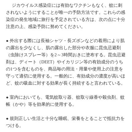
ジカウイルス感染症には有効なワクチンもなく、蚊に刺
されないようにすることが唯一の予防方法です。これらの感
染症の発生地域に旅行を予定されている方は、次の点に十分
注意の上、感染予防に努めてください。
● 外出する際には長袖シャツ・長ズボンなどの着用により肌
の露出を少なくし、肌の露出した部分や衣服に昆虫忌避剤
（虫除けスプレー等）を2～3時間おきに塗布する。昆虫忌避
剤は、ディート（DEET）やイカリジン等の有効成分のうち
の1つを含むものを、商品毎の用法・用量や使用上の注意を
守って適切に使用する。一般的に、有効成分の濃度が高いほ
ど、蚊の吸血に対する効果が長く持続すると言われている。
● 室内においても、電気蚊取り器、蚊取り線香や殺虫剤、蚊
帳（かや）等を効果的に使用する。
● 規則正しい生活と十分な睡眠、栄養をとることで抵抗力を
つける。