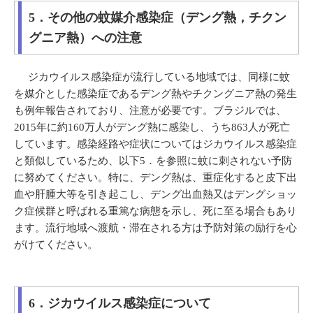
5．その他の蚊媒介感染症（デング熱，チクン
グニア熱）への注意
ジカウイルス感染症が流行している地域では、同様に蚊
を媒介とした感染症であるデング熱やチクングニア熱の発生
も例年報告されており、注意が必要です。ブラジルでは、
2015年に約160万人がデング熱に感染し、うち863人が死亡
しています。感染経路や症状についてはジカウイルス感染症
と類似しているため、以下5．を参照に蚊に刺されない予防
に努めてください。特に、デング熱は、重症化すると皮下出
血や肝腫大等を引き起こし、デング出血熱又はデングショッ
ク症候群と呼ばれる重篤な病態を示し、死に至る場合もあり
ます。流行地域へ渡航・滞在される方は予防対策の励行を心
がけてください。
6．ジカウイルス感染症について