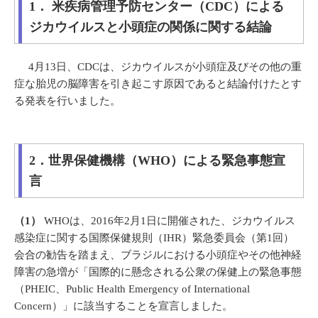
1． 米疾病管理予防センター（CDC）による
ジカウイルスと小頭症の関係に関する結論
4月13日、CDCは、ジカウイルスが小頭症及びその他の重
症な胎児の脳障害を引き起こす原因であると結論付けたとす
る発表を行いました。
2．世界保健機構（WHO）による緊急事態宣
言
（1）
WHOは、2016年2月1日に開催された、ジカウイルス
感染症に関する国際保健規則（IHR）緊急委員会（第1回）
会合の勧告を踏まえ、ブラジルにおける小頭症やその他神経
障害の急増が「国際的に懸念される公衆の保健上の緊急事態
（PHEIC、Public Health Emergency of International
Concern）」に該当することを宣言しました。