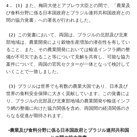
4．（1）
また、梅田大使とアブレウ大臣との間で、「農業及
び食料分野に係る日本国政府とブラジル連邦共和国政府との
間の協力覚書」への署名が行われました。
（2）
この覚書において、両国は、ブラジルの北部及び北東
部地域は、農業開発により穀物生産増加の潜在性を有してい
ること、また、その農業開発においては輸送インフラ網の整
備が不可欠であること等について見解を共有し、可能な協力
案件について、両国の官民セクターが一体となって検討して
いくことで一致しました。
（3）
ブラジルは世界でも有数の農業大国であり、日本及び
世界の食料安全保障に大きく貢献しています。この覚書によ
り、ブラジルの北部及び北東部地域の農業開発や輸送インフ
ラ網の整備に向けた協力関係を含め、両国間の経済関係のさ
らなる促進が期待されます。
•農業及び食料分野に係る日本国政府とブラジル連邦共和国