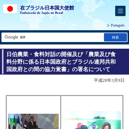
在ブラジル日本国大使館
Embaixada do Japão no Brasil
Português
検索
日伯農業・食料対話の開催及び「農業及び食
料分野に係る日本国政府とブラジル連邦共和
国政府との間の協力覚書」の署名について
平成28年3月9日