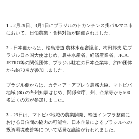
1．
2月29日、3月1日にブラジルのトカンチンス州パルマス市
において、日伯農業・食料対話が開催されました。
2．
日本側からは、松島浩道 農林水産審議官、梅田邦夫 駐ブ
ラジル日本国大使はじめ、農林水産省、経済産業省、JICA、
JETRO等の関係団体、ブラジル駐在の日本企業等、約30団体
から約70名が参加しました。
ブラジル側からは、カティア・アブレウ農務大臣、マトピバ
地域 (
※
) の各州知事はじめ、関係省庁、州、企業等から500
名近くの方が参加しました。
3．
29日は、マトピバ地域の農業開発、輸送インフラ整備に
おける日伯間の協力の可能性、日本企業によるブラジルへの
投資環境改善等について活発な議論が行われました。