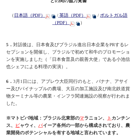
との間の協力覚書
（
日本語（PDF）
/
英語（PDF）
/
ポルトガル語
（PDF）
）
5．
対話後は、日本食及びブラジル進出日本企業をPRするレ
セプションを開催し、ブラジルで初めて和牛のプロモーショ
ンを実施しました（「日本食普及の親善大使」である小池信
也シェフによる料理の実演）。
6．
3月1日には、アブレウ大臣同行のもと、バナナ、アサイ
ー及びパイナップルの農場、大豆の加工施設及び南北鉄道貨
物ターミナル等の農業・インフラ関連施設の視察が行われま
した。
※マトピバ地域：ブラジル北東部の
マ
ラニョン、
ト
カンチン
ス、
ピ
ャウィ、
バ
イーア各州の一部から構成されており、農
業開発のポテンシャルを有する地域と言われています。