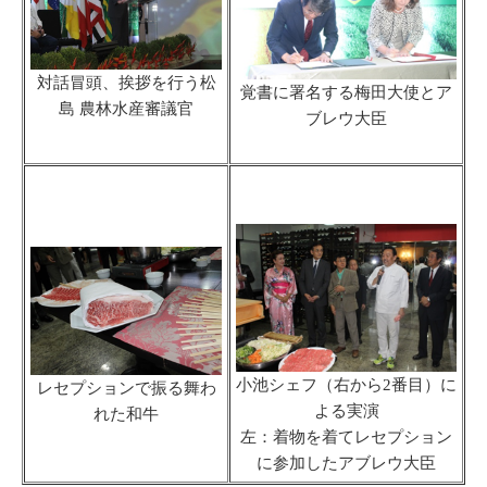
対話冒頭、挨拶を行う松
覚書に署名する梅田大使とア
島 農林水産審議官
ブレウ大臣
小池シェフ（右から2番目）に
レセプションで振る舞わ
よる実演
れた和牛
左：着物を着てレセプション
に参加したアブレウ大臣