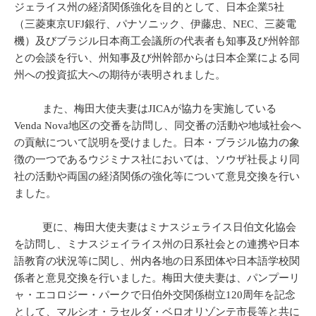
ジェライス州の経済関係強化を目的として、日本企業5社
（三菱東京UFJ銀行、パナソニック、伊藤忠、NEC、三菱電
機）及びブラジル日本商工会議所の代表者も知事及び州幹部
との会談を行い、州知事及び州幹部からは日本企業による同
州への投資拡大への期待が表明されました。
また、梅田大使夫妻はJICAが協力を実施している
Venda Nova地区の交番を訪問し、同交番の活動や地域社会へ
の貢献について説明を受けました。日本・ブラジル協力の象
徴の一つであるウジミナス社においては、ソウザ社長より同
社の活動や両国の経済関係の強化等について意見交換を行い
ました。
更に、梅田大使夫妻はミナスジェライス日伯文化協会
を訪問し、ミナスジェイライス州の日系社会との連携や日本
語教育の状況等に関し、州内各地の日系団体や日本語学校関
係者と意見交換を行いました。梅田大使夫妻は、パンプーリ
ャ・エコロジー・パークで日伯外交関係樹立120周年を記念
として、マルシオ・ラセルダ・ベロオリゾンテ市長等と共に