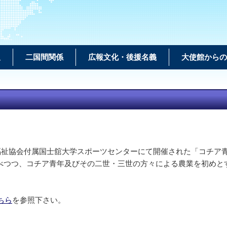
報
二国間関係
広報文化・後援名義
大使館からの
福祉協会付属国士舘大学スポーツセンターにて開催された「コチア青
べつつ、コチア青年及びその二世・三世の方々による農業を初めと
ちら
を参照下さい。