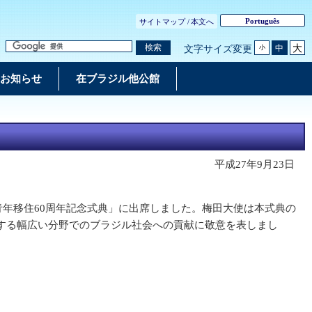
Português
サイトマップ /
本文へ
大
検索
中
文字サイズ変更
小
お知らせ
在ブラジル他公館
平成27年9月23日
年移住60周年記念式典」に出席しました。梅田大使は本式典の
する幅広い分野でのブラジル社会への貢献に敬意を表しまし