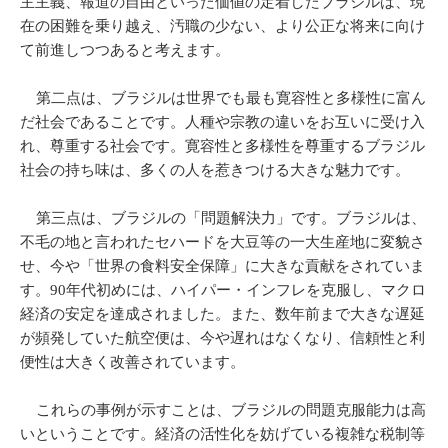
主主義、報道の自由といった価値の定着したブラジルは、現
在の困難を乗り越え、汚職の少ない、より公正な将来に向け
て前進しつつあると考えます。
第二点は、ブラジルは世界でも最も寛容性と多様性に富ん
だ社会であることです。人種や宗教の違いをお互いに受け入
れ、尊重する社会です。寛容性と多様性を尊重するブラジル
社会の持ち味は、多くの人を惹きつける大きな魅力です。
第三点は、ブラジルの「問題解決力」です。ブラジルは、
不毛の地と言われたセハードを大豆等の一大生産地に変貌さ
せ、今や「世界の食料安全保障」に大きな貢献をされていま
す。90年代初めには、ハイパー・インフレを克服し、マクロ
経済の安定を達成されました。また、数年前まで大きな遅延
が頻発していた航空便は、今や遅れはなくなり、信頼性と利
便性は大きく改善されています。
これらの事例が示すことは、ブラジルの問題克服能力は高
いということです。経済の活性化を妨げている複雑な税制等