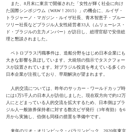
また、8月末に東京で開催された「女性が輝く社会に向け
た国際シンポジウム（WAW！2015）」の機会に、ルイザ・
トラジャーノ・マガジン・ルイザ社長、青木智恵子・ブルー
ツリー社長などブラジル人女性経営者33人（ムリェーレス・
ド・ブラジルの主力メンバー）が訪日し、総理官邸で安倍総
理と懇談されました。
ペトロブラス汚職事件は、造船分野をはじめ日本企業にも
大きな影響を及ぼしています。大統領の指示でタスクフォー
スが設置されています。対ブラジル投資を考えている多くの
日本企業が注視しており、早期解決が望まれます。
人的交流については、昨年のサッカー・ワールドカップ時
には1万5千人の日本人が訪伯しました。現在双方向で約12万
人にとどまっている人的交流を拡大するため、日本側はブラ
ジル人一般旅券保持者に対する数次ビザ発行（3年有効）を6
月から実施し、伯側も同様の措置を準備中です。
来年のリオ・オリンピック・パラリンピック、2020年東京