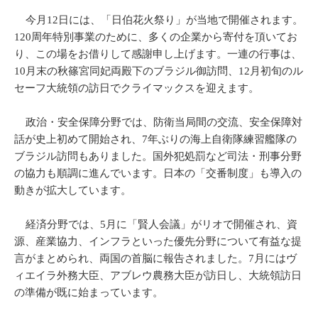
今月12日には、「日伯花火祭り」が当地で開催されます。
120周年特別事業のために、多くの企業から寄付を頂いてお
り、この場をお借りして感謝申し上げます。一連の行事は、
10月末の秋篠宮同妃両殿下のブラジル御訪問、12月初旬のル
セーフ大統領の訪日でクライマックスを迎えます。
政治・安全保障分野では、防衛当局間の交流、安全保障対
話が史上初めて開始され、7年ぶりの海上自衛隊練習艦隊の
ブラジル訪問もありました。国外犯処罰など司法・刑事分野
の協力も順調に進んでいます。日本の「交番制度」も導入の
動きが拡大しています。
経済分野では、5月に「賢人会議」がリオで開催され、資
源、産業協力、インフラといった優先分野について有益な提
言がまとめられ、両国の首脳に報告されました。7月にはヴ
ィエイラ外務大臣、アブレウ農務大臣が訪日し、大統領訪日
の準備が既に始まっています。