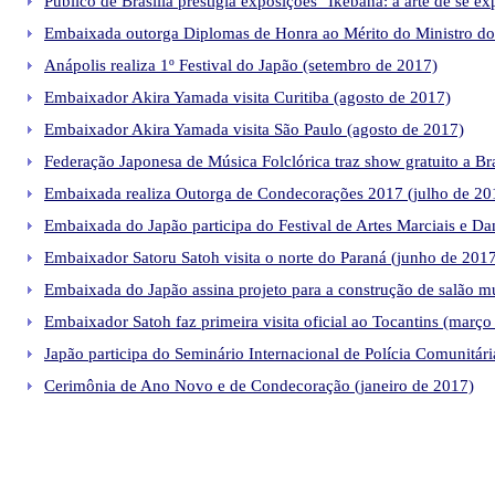
Público de Brasília prestigia exposições "Ikebana: a arte de se e
Embaixada outorga Diplomas de Honra ao Mérito do Ministro do
Anápolis realiza 1º Festival do Japão (setembro de 2017)
Embaixador Akira Yamada visita Curitiba (agosto de 2017)
Embaixador Akira Yamada visita São Paulo (agosto de 2017)
Federação Japonesa de Música Folclórica traz show gratuito a Bra
Embaixada realiza Outorga de Condecorações 2017 (julho de 20
Embaixada do Japão participa do Festival de Artes Marciais e D
Embaixador Satoru Satoh visita o norte do Paraná (junho de 201
Embaixada do Japão assina projeto para a construção de salão 
Embaixador Satoh faz primeira visita oficial ao Tocantins (março
Japão participa do Seminário Internacional de Polícia Comunitári
Cerimônia de Ano Novo e de Condecoração (janeiro de 2017)