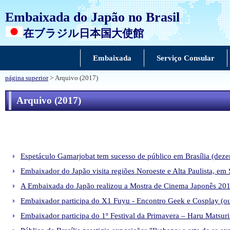
Embaixada do Japão no Brasil
在ブラジル日本国大使館
Embaixada
Serviço Consular
página superior
> Arquivo (2017)
Arquivo (2017)
Espetáculo Gamarjobat tem sucesso de público em Brasília (dez
Embaixador do Japão visita regiões Noroeste e Alta Paulista, e
A Embaixada do Japão realizou a Mostra de Cinema Japonês 201
Embaixador participa do X1 Fuyu - Encontro Geek e Cosplay (o
Embaixador participa do 1º Festival da Primavera – Haru Matsur