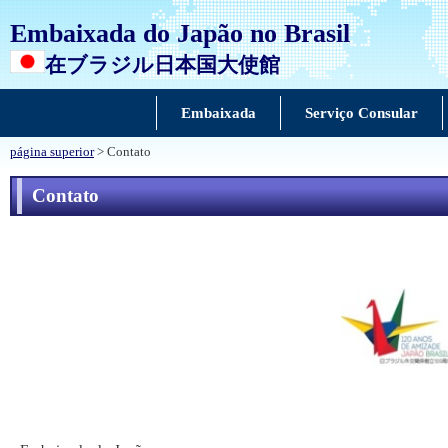
Embaixada do Japão no Brasil
在ブラジル日本国大使館
Embaixada
Serviço Consular
página superior
> Contato
Contato