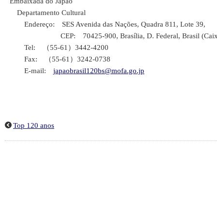
Embaixada do Japão
Departamento Cultural
Endereço: SES Avenida das Nações, Quadra 811, Lote 39,
CEP: 70425-900, Brasília, D. Federal, Brasil (Caixa P
Tel: （55-61）3442-4200
Fax: （55-61）3242-0738
E-mail:
japaobrasil120bs@mofa.go.jp
Top 120 anos