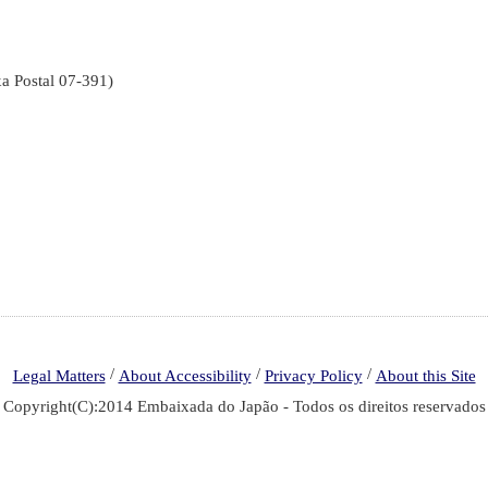
ostal 07-391)
/
/
/
Legal Matters
About Accessibility
Privacy Policy
About this Site
Copyright(C):2014 Embaixada do Japão - Todos os direitos reservados