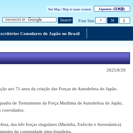
Japanese
(日本語)
Site Map /
Skip to main content
L
Search
M
Font Size
S
scritórios Consulares do Japão no Brasil
2025/8/29
o aos 71 anos da criação das Forças de Autodefesa do Japão.
quadra de Treinamento da Força Marítima de Autodefesa do Japão,
s convidados.
sa, das três forças singulares (Marinha, Exército e Aeronáutica)
entantes da comunidade nipo-brasileira.