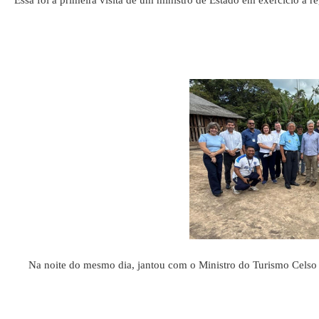
Essa foi a primeira visita de um ministro de Estado em exercício à 
Na noite do mesmo dia, jantou com o Ministro do Turismo Celso Sa