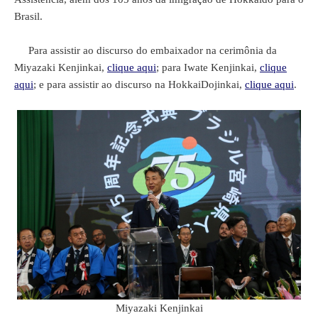
Brasil.
Para assistir ao discurso do embaixador na cerimônia da
Miyazaki Kenjinkai,
clique aqui
; para Iwate Kenjinkai,
clique
aqui
; e para assistir ao discurso na HokkaiDojinkai,
clique aqui
.
Miyazaki Kenjinkai