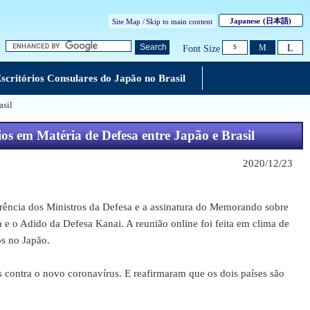
Japanese
(日本語)
Site Map /
Skip to main content
L
Search
M
Font Size
S
scritórios Consulares do Japão no Brasil
asil
os em Matéria de Defesa entre Japão e Brasil
2020/12/23
ência dos Ministros da Defesa e a assinatura do Memorando sobre
 o Adido da Defesa Kanai. A reunião online foi feita em clima de
os no Japão.
ntra o novo coronavírus. E reafirmaram que os dois países são