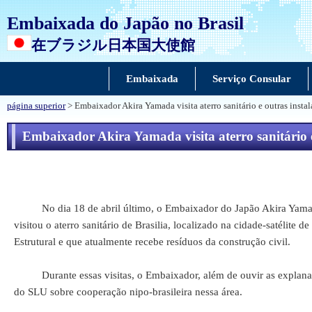
Embaixada do Japão no Brasil
在ブラジル日本国大使館
Embaixada
Serviço Consular
página superior
> Embaixador Akira Yamada visita aterro sanitário e outras instal
Embaixador Akira Yamada visita aterro sanitário e 
No dia 18 de abril último, o Embaixador do Japão Akira Yamada,
visitou o aterro sanitário de Brasilia, localizado na cidade-satél
Estrutural e que atualmente recebe resíduos da construção civil.
Durante essas visitas, o Embaixador, além de ouvir as explanações
do SLU sobre cooperação nipo-brasileira nessa área.