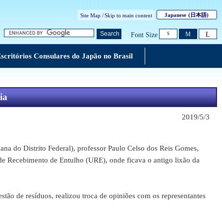
Japanese
(日本語)
Site Map /
Skip to main content
L
Search
M
Font Size
S
scritórios Consulares do Japão no Brasil
ia
2019/5/3
do Distrito Federal), professor Paulo Celso dos Reis Gomes,
e de Recebimento de Entulho (URE), onde ficava o antigo lixão da
ão de resíduos, realizou troca de opiniões com os representantes