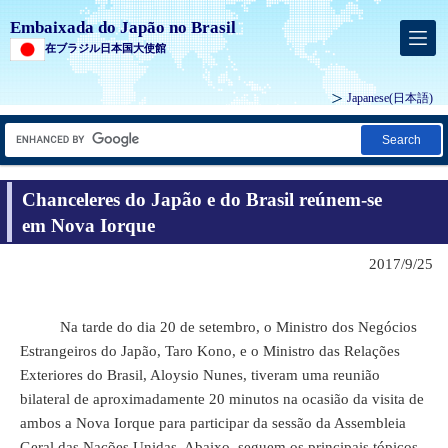
Embaixada do Japão no Brasil
在ブラジル日本国大使館
Japanese
(日本語)
Search
Chanceleres do Japão e do Brasil reúnem-se
em Nova Iorque
2017/9/25
Na tarde do dia 20 de setembro, o Ministro dos Negócios
Estrangeiros do Japão, Taro Kono, e o Ministro das Relações
Exteriores do Brasil, Aloysio Nunes, tiveram uma reunião
bilateral de aproximadamente 20 minutos na ocasião da visita de
ambos a Nova Iorque para participar da sessão da Assembleia
Geral das Nações Unidas. Abaixo, seguem os principais tópicos