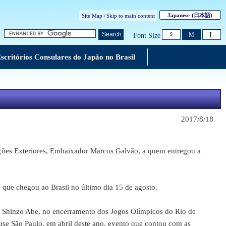
Japanese
(日本語)
Site Map /
Skip to main content
L
Search
M
Font Size
S
scritórios Consulares do Japão no Brasil
2017/8/18
ões Exteriores, Embaixador Marcos Galvão, a quem entregou a
ue chegou ao Brasil no último dia 15 de agosto.
, Shinzo Abe, no encerramento dos Jogos Olímpicos do Rio de
use São Paulo, em abril deste ano, evento que contou com as