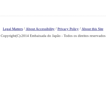
/
/
/
Legal Matters
About Accessibility
Privacy Policy
About this Site
Copyright(C):2014 Embaixada do Japão - Todos os direitos reservados