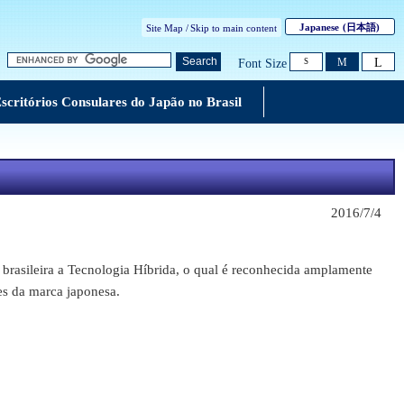
Japanese
(日本語)
Site Map /
Skip to main content
L
Search
M
Font Size
S
scritórios Consulares do Japão no Brasil
2016/7/4
asileira a Tecnologia Híbrida, o qual é reconhecida amplamente
es da marca japonesa.