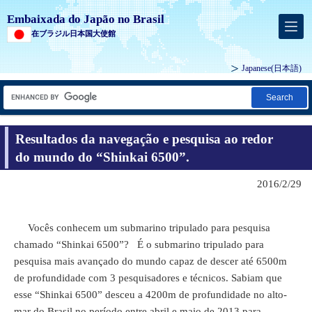
Embaixada do Japão no Brasil
在ブラジル日本国大使館
Japanese
(日本語)
Search
Resultados da navegação e pesquisa ao redor
do mundo do “Shinkai 6500”.
2016/2/29
Vocês conhecem um submarino tripulado para pesquisa
chamado “Shinkai 6500”? É o submarino tripulado para
pesquisa mais avançado do mundo capaz de descer até 6500m
de profundidade com 3 pesquisadores e técnicos. Sabiam que
esse “Shinkai 6500” desceu a 4200m de profundidade no alto-
mar do Brasil no período entre abril e maio de 2013 para