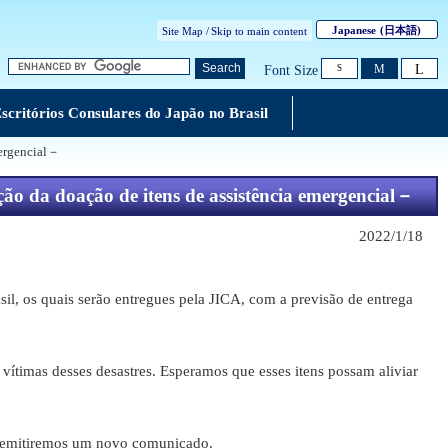
Japanese
(日本語)
Site Map /
Skip to main content
L
Search
M
Font Size
S
scritórios Consulares do Japão no Brasil
mergencial－
ão da doação de itens de assistência emergencial－
2022/1/18
il, os quais serão entregues pela JICA, com a previsão de entrega
vítimas desses desastres. Esperamos que esses itens possam aliviar
os, emitiremos um novo comunicado.